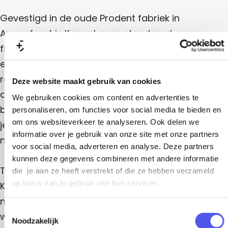
s
h
Gevestigd in de oude Prodent fabriek in
o
Amersfoort is Koppel geen standaard
p
fietsenwinkel. We kiezen er bewust voor om met
een klein team ons te concentreren op
racefietsen en gravelbikes. Grofweg doen we drie
Deze website maakt gebruik van cookies
dingen, te beginnen met bikefitting. Dit is een
We gebruiken cookies om content en advertenties te
basisvoorwaarde voor iedere goede fiets, pas als
personaliseren, om functies voor social media te bieden en
om ons websiteverkeer te analyseren. Ook delen we
je weet hoe je zelf het best op de fiets zit kun je
informatie over je gebruik van onze site met onze partners
naar een fiets gaan kijken.
voor social media, adverteren en analyse. Deze partners
kunnen deze gegevens combineren met andere informatie
Ten tweede verkopen we ook fietsen, onze
die je aan ze heeft verstrekt of die ze hebben verzameld
op basis van je gebruik van hun services.
Koppels en fietsen van een klein aantal andere
merken. We bouwen iedere fiets op in onze eigen
T
werkplaats. Daar bouwen we niet alleen fietsen,
Noodzakelijk
o