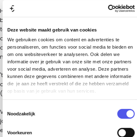
t
n
e
s
n
Het park beschikt over vakantiehuisjes,
t
e
bungalows, appartementen en woningen voor 2
s
tot 10 personen. Ook de van steen gebouwde
Deze website maakt gebruik van cookies
t
accommodaties hebben een houten
We gebruiken cookies om content en advertenties te
ommanteling zodat ook deze prachtig in dit
personaliseren, om functies voor social media te bieden en
om ons websiteverkeer te analyseren. Ook delen we
natuur landschap passen.
informatie over je gebruik van onze site met onze partners
voor social media, adverteren en analyse. Deze partners
't Eekhoornnest is ook de ideale uitvalsbasis voor
kunnen deze gegevens combineren met andere informatie
onder meer heerlijke fiets- en wandeltochtjes,
die je aan ze heeft verstrekt of die ze hebben verzameld
op basis van je gebruik van hun services.
(sportieve) activiteiten en dagjes uit.
T
Voor jong en ouder is ’t Eekhoornnest in Soest elk
Noodzakelijk
o
jaargetijde een ongekend verblijf. Als u wilt kunt u
e
er van alles doen en beleven.
s
Voorkeuren
t