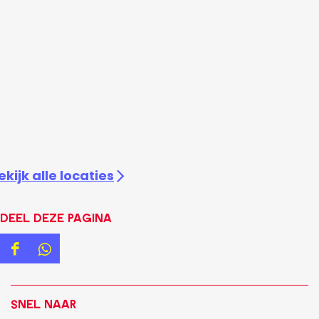
ekijk alle locaties
Deel deze pagina
D
D
e
e
e
e
Snel naar