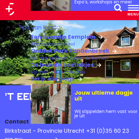
Expo's, workshops en meer
a
MENU
Z
a
G
Tips van locals
o
r
a
Een avondje Eemplein
e
t
n
Alles op loopafstand
k
a
Ontdek Park Randenbroek
e
Het rijke verleden tussen de bomen
a
De leukste boetiekjes
n
r
Vol met unieke collecties
d
Bekijk alle blogs
e
Jouw ultieme dagje
't Eekhoornnest
h
uit
o
Wij stippelden hem vast voor
m
je uit
Contact
e
Birkstraat - Provincie Utrecht +31 (0)35 60 23
p