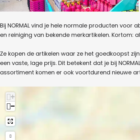
s
t
o
r
f
t
o
Bij NORMAL vind je hele normale producten voor a
o
en reiniging van bekende merkartikelen. Kortom: all
r
t
Ze kopen de artikelen waar ze het goedkoopst zi
een vaste, lage prijs. Dit betekent dat je bij NORM
assortiment komen er ook voortdurend nieuwe art
+
−