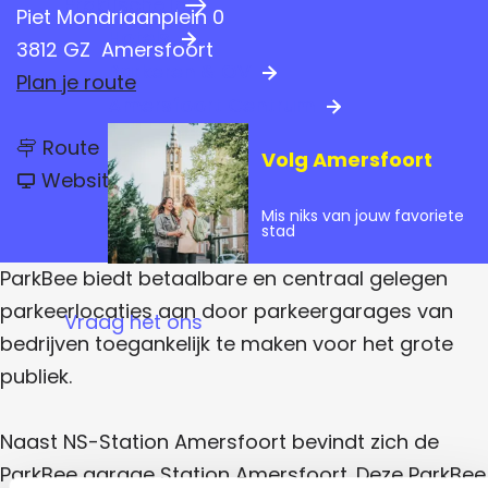
Praktische info
a
Piet Mondriaanplein 0
Hotels
g
3812 GZ
Amersfoort
Parkeren & OV
e
n
Plan je route
Amersfoort Centrum
a
n
a
Route
Volg Amersfoort
a
v
a
r
Website
a
r
n
P
Mis niks van jouw favoriete
P
P
stad
a
a
a
r
r
k
r
ParkBee biedt betaalbare en centraal gelegen
k
B
B
k
parkeerlocaties aan door parkeergarages van
e
Vraag het ons
e
e
B
bedrijven toegankelijk te maken voor het grote
e
S
S
t
e
publiek.
t
a
a
e
t
t
i
S
Naast NS-Station Amersfoort bevindt zich de
i
o
o
n
t
ParkBee garage Station Amersfoort. Deze ParkBee
n