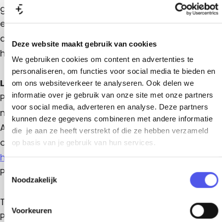
A
A
a
garage is 24/7 beschikbaar voor 1,50 Euro per uur
m
m
e
t
en maximaal 7,50 Euro per 24-uur. De entree van
e
r
r
s
i
de parkeergarage vind je vanaf de rotonde aan
s
Deze website maakt gebruik van cookies
f
f
o
het Piet Mondriaanplein direct aan de linkerkant.
o
We gebruiken cookies om content en advertenties te
o
o
n
o
personaliseren, om functies voor social media te bieden en
r
r
t
A
Let op!
om ons websiteverkeer te analyseren. Ook delen we
t
informatie over je gebruik van onze site met onze partners
m
ParkBee parkeergarages zijn alleen toegankelijk
voor social media, adverteren en analyse. Deze partners
e
met de Parkmobile of Park-line App. Download de
kunnen deze gegevens combineren met andere informatie
r
App in jouw App Store en navigeer gemakkelijk via
die je aan ze heeft verstrekt of die ze hebben verzameld
s
onderstaande map naar de parkeergarage. Lees
op basis van je gebruik van hun services.
f
hier
hoe parkeren bij ParkBee garages met de
T
o
Parkmobile of Park-line App werkt.
Noodzakelijk
o
o
e
r
Tarief: €1,50,- p/u, max. €7,50,- p/d
s
Voorkeuren
t
Parkmobile zone: 26820
t