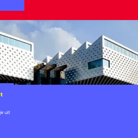
t
e uit