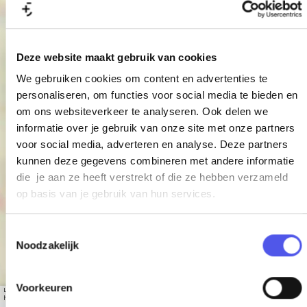
+
−
Deze website maakt gebruik van cookies
We gebruiken cookies om content en advertenties te
personaliseren, om functies voor social media te bieden en
om ons websiteverkeer te analyseren. Ook delen we
informatie over je gebruik van onze site met onze partners
voor social media, adverteren en analyse. Deze partners
Repair 'n Go
kunnen deze gegevens combineren met andere informatie
Amersfoort
die je aan ze heeft verstrekt of die ze hebben verzameld
op basis van je gebruik van hun services.
T
Noodzakelijk
o
e
s
Voorkeuren
Leaflet
|
© OpenStreetMap contributors, Tiles style by Humanitarian OpenStreetMap Team
t
hosted by OpenStreetMap France