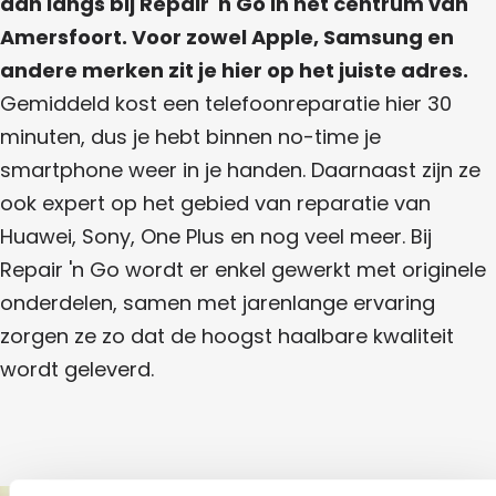
dan langs bij Repair 'n Go in het centrum van
s
e
o
o
f
r
Amersfoort. Voor zowel Apple, Samsung en
r
o
s
A
t
o
andere merken zit je hier op het juiste adres.
f
r
m
o
Gemiddeld kost een telefoonreparatie hier 30
t
o
e
r
minuten, dus je hebt binnen no-time je
t
r
smartphone weer in je handen. Daarnaast zijn ze
s
ook expert op het gebied van reparatie van
f
Huawei, Sony, One Plus en nog veel meer. Bij
o
Repair 'n Go wordt er enkel gewerkt met originele
o
onderdelen, samen met jarenlange ervaring
r
zorgen ze zo dat de hoogst haalbare kwaliteit
t
wordt geleverd.