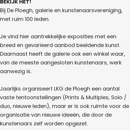
l
BEKIJK HET!
g
h
o
Bij De Ploegh, galerie en kunstenaarsvereniging,
e
met ruim 100 leden.
g
h
Je vind hier aantrekkelijke exposities met een
breed en gevarieerd aanbod beeldende kunst.
Daarnaast heeft de galerie ook een winkel waar,
van de meeste aangesloten kunstenaars, werk
aanwezig is.
Jaarlijks organiseert LKG de Ploegh een aantal
vaste tentoonstellingen (Prints & Multiples, Solo /
duo, nieuwe leden), maar er is ook ruimte voor de
organisatie van nieuwe ideeën, die door de
kunstenaars zelf worden opgezet.