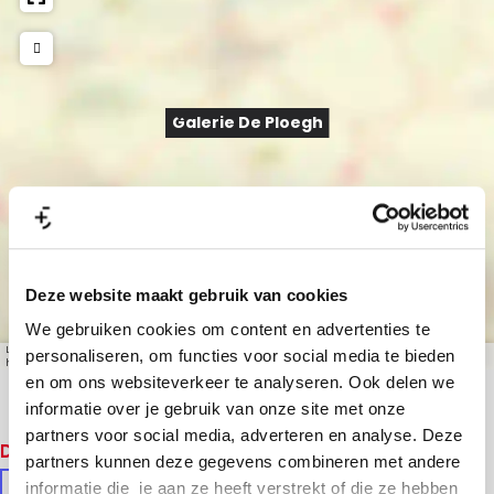
Galerie De Ploegh
Deze website maakt gebruik van cookies
We gebruiken cookies om content en advertenties te
Leaflet
|
© OpenStreetMap contributors, Tiles style by Humanitarian OpenStreetMap Team
personaliseren, om functies voor social media te bieden
hosted by OpenStreetMap France
en om ons websiteverkeer te analyseren. Ook delen we
informatie over je gebruik van onze site met onze
partners voor social media, adverteren en analyse. Deze
Dit vind je vast ook leuk
partners kunnen deze gegevens combineren met andere
informatie die je aan ze heeft verstrekt of die ze hebben