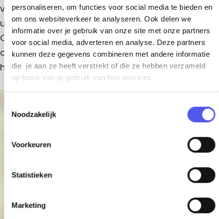
V
j
van een ontspannen wandeling, een hengel
personaliseren, om functies voor social media te bieden en
a
t
om ons websiteverkeer te analyseren. Ook delen we
d
uitgooien of sporten op de betonnen sportvelden.
h
informatie over je gebruik van onze site met onze partners
o
e
Of je nu komt voor tafeltennis, basketbal, voetbal
voor social media, adverteren en analyse. Deze partners
r
n
of gewoon om te genieten van de natuur, dit park
s
kunnen deze gegevens combineren met andere informatie
t
|
heeft het allemaal.
die je aan ze heeft verstrekt of die ze hebben verzameld
op basis van je gebruik van hun services.
V
a
+
T
t
Noodzakelijk
o
−
h
e
o
s
Voorkeuren
t
r
e
s
m
Statistieken
t
m
i
Park der Tijden |
Marketing
Vathorst
n