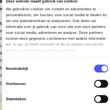
Raamdecoratie op maat en handgemaakte
Deze website maakt gebruik van cookies
wanddecoratie
We gebruiken cookies om content en advertenties te
personaliseren, om functies voor social media te bieden en
om ons websiteverkeer te analyseren. Ook delen we
Met decoratief stucwerk creëer je een luxueuze
informatie over je gebruik van onze site met onze partners
wand die jouw woning een originele look geeft. In
voor social media, adverteren en analyse. Deze partners
de winkel kun je inspiratie opdoen. Waan je in een
kunnen deze gegevens combineren met andere informatie
die je aan ze heeft verstrekt of die ze hebben verzameld
urban jungle met een plantenwand of ga voor
op basis van je gebruik van hun services.
een buitenaardse look met een levensechte
maan op je muur. Een cinewall of sfeerhaard
T
behoren ook tot de opties. Of laat je adviseren
Noodzakelijk
o
over raamdecoratie – van jaloezieën tot zebra
e
s
gordijnen.
Voorkeuren
t
e
m
Statistieken
+
m
−