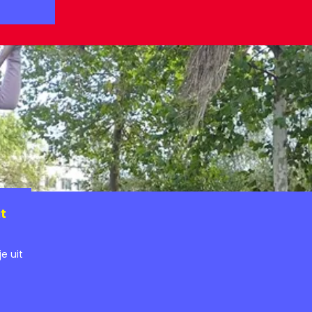
t
e uit