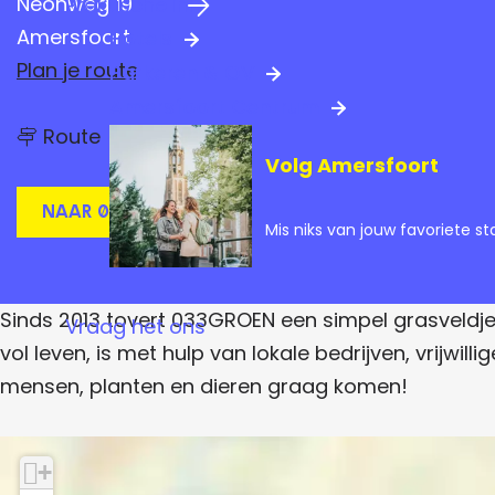
Neonweg 19
Praktische info
a
Amersfoort
Hotels
g
n
Plan je route
Parkeren & OV
e
a
Amersfoort Centrum
n
a
Route
a
Volg Amersfoort
a
r
r
P
P
Naar 033Groen
r
Mis niks van jouw favoriete st
r
o
e
o
f
e
-
Sinds 2013 tovert 033GROEN een simpel grasveldje in
Vraag het ons
T
f
u
vol leven, is met hulp van lokale bedrijven, vrijw
i
-
mensen, planten en dieren graag komen!
n
T
I
s
u
s
e
i
+
l