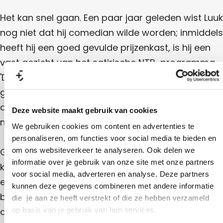
m
i
j
m
Het kan snel gaan. Een paar jaar geleden wist Luuk
i
nog niet dat hij comedian wilde worden; inmiddels
j
heeft hij een goed gevulde prijzenkast, is hij een
vast gezicht van het satirische NTR-programma
'De Fiksers', warmt hij het publiek op bij LUBACH én
gaat hij het theater in met zijn allereerste
avondvullende pop-comedyshow: Lach maar om
Deze website maakt gebruik van cookies
mij.
We gebruiken cookies om content en advertenties te
personaliseren, om functies voor social media te bieden en
om ons websiteverkeer te analyseren. Ook delen we
Gewapend met scherpe grappen en rake liedjes
informatie over je gebruik van onze site met onze partners
komt Luuk Weggemans, winnaar van de publieks-
voor social media, adverteren en analyse. Deze partners
en persoonlijkheidsprijs van Cameretten, de
kunnen deze gegevens combineren met andere informatie
ballen uit z'n broek spelen om jou een
die je aan ze heeft verstrekt of die ze hebben verzameld
op basis van je gebruik van hun services.
onvergetelijke avond te bezorgen. In zijn