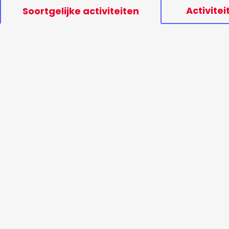
Activitei
Soortgelijke activiteiten