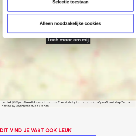
Selectie toestaan
i
e
Alleen noodzakelijke cookies
Lach maar om mij
Leaflet
|
© OpenStreetMap contributors, Tiles style by Humanitarian OpenStreetMap Team
hosted by OpenStreetMap France
Dit vind je vast ook leuk