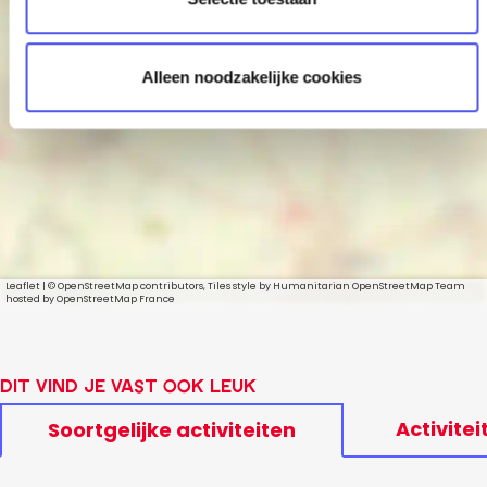
i
e
Aaron Asbury
Alleen noodzakelijke cookies
Leaflet
|
© OpenStreetMap contributors, Tiles style by Humanitarian OpenStreetMap Team
hosted by OpenStreetMap France
Dit vind je vast ook leuk
Activitei
Soortgelijke activiteiten