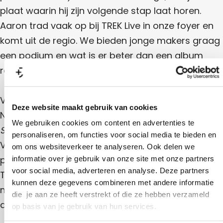
r
plaat waarin hij zijn volgende stap laat horen.
y
Aaron trad vaak op bij TREK Live in onze foyer en
komt uit de regio. We bieden jonge makers graag
een podium en wat is er beter dan een album
release mooi in de schijnwerpers zetten?
Van podium naar een nieuw album
Deze website maakt gebruik van cookies
Na
Destination Unknown
en de single
Sweet
We gebruiken cookies om content en advertenties te
Summer Rain
, die hij live speelt op Radio
personaliseren, om functies voor social media te bieden en
Veronica, trekt Aaron Asbury verder. Hij schrijft en
om ons websiteverkeer te analyseren. Ook delen we
performt een eigen nummer bij Holland’s Got
informatie over je gebruik van onze site met onze partners
voor social media, adverteren en analyse. Deze partners
Talent en krijgt vier keer ‘ja’. Dat smaakte naar
kunnen deze gegevens combineren met andere informatie
meer en vanuit die stap werkt hij vastberaden
die je aan ze heeft verstrekt of die ze hebben verzameld
door aan
City of Sin
.
op basis van je gebruik van hun services.