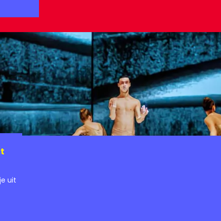
)
t
e uit