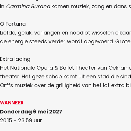
(
r
e
n
p
In
Carmina Burana
komen muziek, zang en dans sa
r
p
a
r
a
e
r
(
i
p
i
r
n
s
r
O Fortuna
s
e
e
i
a
e
p
)
Liefde, geluk, verlangen en noodlot wisselen elk
s
)
r
(
e
i
de energie steeds verder wordt opgevoerd. Grote
)
s
r
e
e
)
Extra lading
p
Het Nationale Opera & Ballet Theater van Oekraï
r
theater. Het gezelschap komt uit een stad die si
i
Orffs muziek over de grilligheid van het lot extra 
s
e
Wanneer
)
Donderdag 6 mei 2027
20.15 - 23.59 uur