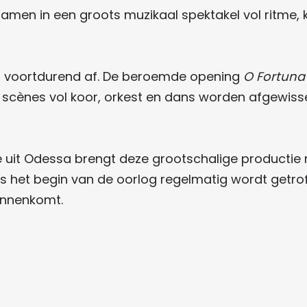
men in een groots muzikaal spektakel vol ritme, 
aar voortdurend af. De beroemde opening
O Fortuna
 scènes vol koor, orkest en dans worden afgewis
ne uit Odessa brengt deze grootschalige product
nds het begin van de oorlog regelmatig wordt getr
binnenkomt.