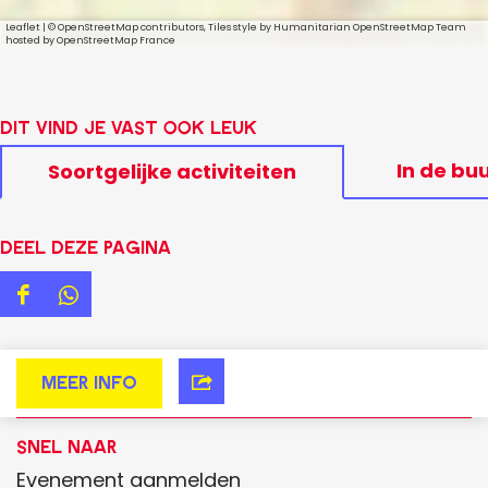
Leaflet
|
© OpenStreetMap contributors, Tiles style by Humanitarian OpenStreetMap Team
hosted by OpenStreetMap France
Dit vind je vast ook leuk
In de bu
Soortgelijke activiteiten
Deel deze pagina
D
D
e
e
e
e
Meer info
V
l
l
i
d
d
Snel naar
s
e
e
Evenement aanmelden