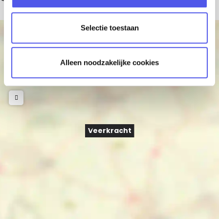
c
t
Selectie toestaan
i
+
e
−
Alleen noodzakelijke cookies
Veerkracht