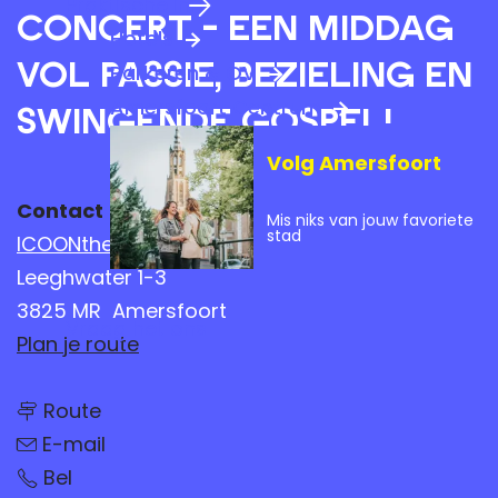
Praktische info
a
Concert - Een middag
Hotels
g
vol passie, bezieling en
Parkeren & OV
e
Amersfoort Centrum
swingende gospel!
Volg Amersfoort
Contact
Mis niks van jouw favoriete
stad
ICOONtheater
Leeghwater 1-3
3825 MR
Amersfoort
Vraag het ons
n
Plan je route
a
n
a
Route
a
n
a
r
E-mail
a
r
W
a
W
Bel
W
e
r