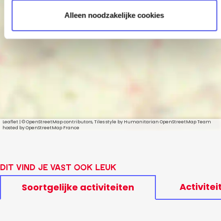
Alleen noodzakelijke cookies
Howling Road
Leaflet
|
© OpenStreetMap contributors, Tiles style by Humanitarian OpenStreetMap Team
hosted by OpenStreetMap France
Dit vind je vast ook leuk
Activitei
Soortgelijke activiteiten