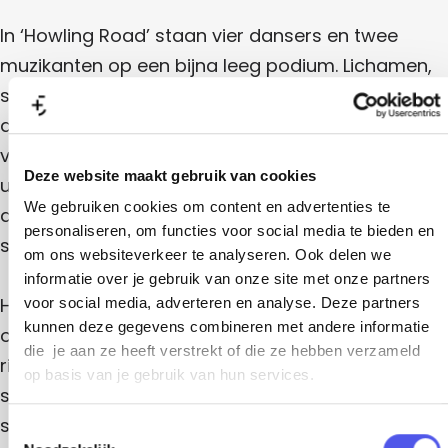
a
d
In ‘Howling Road’ staan vier dansers en twee
muzikanten op een bijna leeg podium. Lichamen,
stemmen en elkaar: daarmee moeten ze het
doen. Duo’s walsen als een wervelwind op een
vierkante meter; voeten zetten een ritme in dat
Deze website maakt gebruik van cookies
uitgroeit tot meerstemmige zang. Voor dit
We gebruiken cookies om content en advertenties te
dansconcert werken De Dansers samen met
personaliseren, om functies voor social media te bieden en
singer-songwriter Pitou.
om ons websiteverkeer te analyseren. Ook delen we
informatie over je gebruik van onze site met onze partners
Howling Road is een hartstochtelijk verzet en een
voor social media, adverteren en analyse. Deze partners
kunnen deze gegevens combineren met andere informatie
oefening in verbinden. Een herinnering aan de
die je aan ze heeft verstrekt of die ze hebben verzameld
rijkdom en de veerkracht die in het lichaam zelf
op basis van je gebruik van hun services.
schuilt. Met krachtig partnerwerk en koorzang
schetst Howling Road het beeld van een groep
T