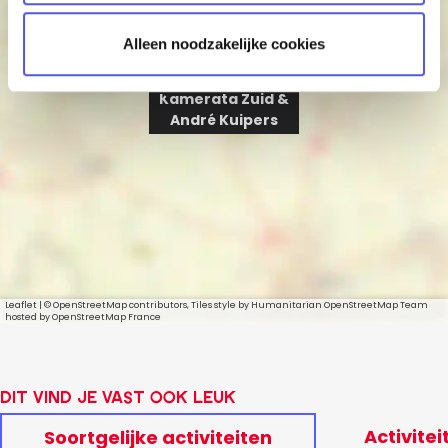
t
Selectie toestaan
i
e
Alleen noodzakelijke cookies
Kamerata Zuid &
André Kuipers
Leaflet
|
© OpenStreetMap contributors, Tiles style by Humanitarian OpenStreetMap Team
hosted by OpenStreetMap France
Dit vind je vast ook leuk
Activitei
Soortgelijke activiteiten