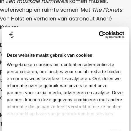
In
Een muzikale ruimtereis
komen muziek,
A
d
A
u
Z
n
&
wetenschap en ruimte samen. Met
The Planets
n
i
d
A
u
d
d
r
van Holst en verhalen van astronaut André
n
r
&
é
i
d
é
A
Kuipers.
K
r
K
n
d
u
é
u
d
i
K
&
i
r
p
Door het zonnestelsel
u
p
é
e
A
i
e
K
Van de strijdlustige Mars tot het mysterieuze
r
p
r
u
n
s
e
Neptunus: Kamerata Zuid speelt zeven muzikale
s
i
r
d
p
Deze website maakt gebruik van cookies
portretten uit
The Planets
. Met tien blazers en
s
e
r
r
We gebruiken cookies om content en advertenties te
twaalf strijkers klinkt de beroemde suite directer,
s
é
personaliseren, om functies voor social media te bieden en
scherper en vol detail. De kosmos komt hoorbaar
K
om ons websiteverkeer te analyseren. Ook delen we
dichtbij.
informatie over je gebruik van onze site met onze partners
u
voor social media, adverteren en analyse. Deze partners
i
kunnen deze gegevens combineren met andere informatie
Muziek, verhaal en beeld
p
die je aan ze heeft verstrekt of die ze hebben verzameld
Terwijl het orkest speelt, neemt André Kuipers je
e
op basis van je gebruik van hun services.