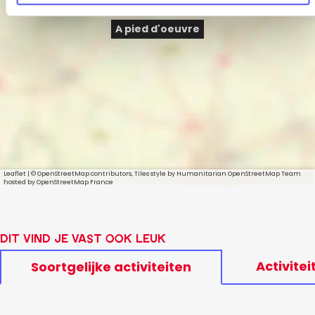
A pied d'oeuvre
Leaflet
|
© OpenStreetMap contributors, Tiles style by Humanitarian OpenStreetMap Team
hosted by OpenStreetMap France
Dit vind je vast ook leuk
Activitei
Soortgelijke activiteiten