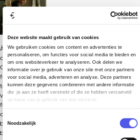
e
d
d
u
o
u
d
v
e
'
v
'
r
u
r
o
e
o
v
e
e
r
u
e
e
v
Deze website maakt gebruik van cookies
u
r
e
v
We gebruiken cookies om content en advertenties te
À pied d'oeuvre is gebaseerd op de gelijknamige
personaliseren, om functies voor social media te bieden en
r
autobiografie en bestsellerroman van Franck
om ons websiteverkeer te analyseren. Ook delen we
e
Courtes, waarin Paul zijn succesvolle carrière als
informatie over je gebruik van onze site met onze partners
fotograaf stopt om zich aan zijn werkelijke passie
voor social media, adverteren en analyse. Deze partners
kunnen deze gegevens combineren met andere informatie
te wijden: schrijven. De verkoop van zijn boeken
die je aan ze heeft verstrekt of die ze hebben verzameld
valt echter flink tegen. Hierdoor raken zijn
op basis van je gebruik van hun services.
financiële middelen op en belandt hij in enorme
onzekerheid. Om rond te komen neemt hij
T
baantjes aan als klusser. Aanvankelijk werkt dit
Noodzakelijk
o
e
behoorlijk ontnuchterend, waardoor het hem
s