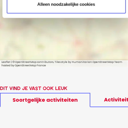
Nieuw
Alleen noodzakelijke cookies
programma
Leaflet
|
© OpenStreetMap contributors, Tiles style by Humanitarian OpenStreetMap Team
hosted by OpenStreetMap France
Dit vind je vast ook leuk
Activitei
Soortgelijke activiteiten