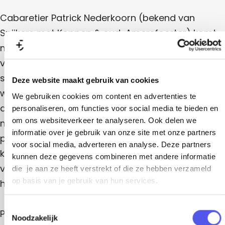
a
r
m
m
a
Cabaretier Patrick Nederkoorn (bekend van
a
m
Spijkers met Koppen & oud-Amersfoorter) komt
m
met een nieuwe show! Na zijn veelgeprezen
a
voorstellingen Hoogtij en Uit de klauwen, én een
succesvolle tour door Duitsland, staat deze
Deze website maakt gebruik van cookies
winnaar van de Annie M.G. Schmidtprijs weer op
We gebruiken cookies om content en advertenties te
de planken. Gewapend met absurde verhalen,
personaliseren, om functies voor social media te bieden en
om ons websiteverkeer te analyseren. Ook delen we
mooie liedjes en heel veel grappen. Slim,
informatie over je gebruik van onze site met onze partners
persoonlijk en messcherp - zoals alleen hij dat
voor social media, adverteren en analyse. Deze partners
kan. Niet voor niets noemt Theaterkrant hem: “Eén
kunnen deze gegevens combineren met andere informatie
van de interessantste cabaretiers die we
die je aan ze heeft verstrekt of die ze hebben verzameld
op basis van je gebruik van hun services.
hebben.”
T
Patrick Nederkoorn verbindt in zijn voorstellingen
Noodzakelijk
o