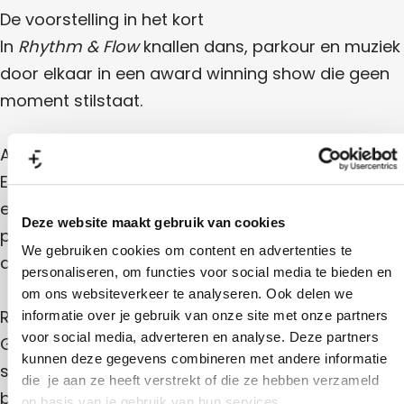
c
o
i
l
v
De voorstelling in het kort
t
v
e
e
l
i
e
c
In
Rhythm & Flow
knallen dans, parkour en muziek
v
t
l
e
door elkaar in een award winning show die geen
i
e
v
moment stilstaat.
e
c
t
Alles beweegt
i
Een cast van 12 hiphopdansers, parkour atleten,
v
een pole artist en muzikanten staat rondom het
e
Deze website maakt gebruik van cookies
podium en jaagt elkaar op. Wat gebeurt er als al
We gebruiken cookies om content en advertenties te
die ritmes samenkomen? Of juist botsen?
personaliseren, om functies voor social media te bieden en
om ons websiteverkeer te analyseren. Ook delen we
Ritme en flow
informatie over je gebruik van onze site met onze partners
voor social media, adverteren en analyse. Deze partners
Geïnspireerd op murmurations (zwermen die
kunnen deze gegevens combineren met andere informatie
samenkomen en weer uit elkaar vliegen)
die je aan ze heeft verstrekt of die ze hebben verzameld
bewegen de performers constant in en uit elkaars
op basis van je gebruik van hun services.