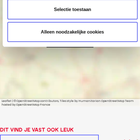
t
Selectie toestaan
i
e
Alleen noodzakelijke cookies
ISH Dance
Collective
Leaflet
|
© OpenStreetMap contributors, Tiles style by Humanitarian OpenStreetMap Team
hosted by OpenStreetMap France
Dit vind je vast ook leuk