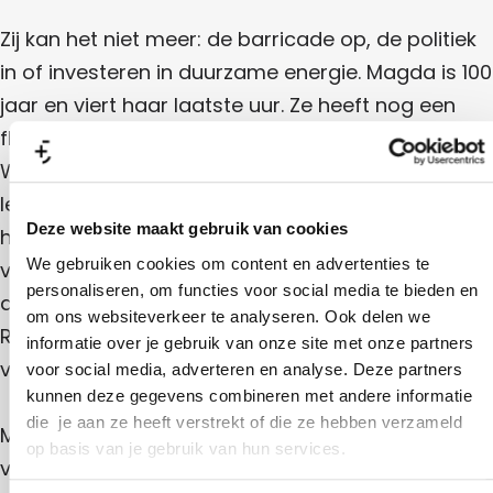
Zij kan het niet meer: de barricade op, de politiek
in of investeren in duurzame energie. Magda is 100
jaar en viert haar laatste uur. Ze heeft nog een
fles leeg te drinken en wil nog wel iets zeggen.
Want als verhalen er zijn om de lessen van het
leven door te geven, wat mag er dan niet mee
Deze website maakt gebruik van cookies
haar graf in? Cello Octet Amsterdam en Sophie
We gebruiken cookies om content en advertenties te
van Winden spelen een muzikale sterfscène over
personaliseren, om functies voor social media te bieden en
de vraag: wat laten we na? Met muziek van
om ons websiteverkeer te analyseren. Ook delen we
Ryuichi Sakamoto en een nieuwe tekst van Sophie
informatie over je gebruik van onze site met onze partners
van Winden.
voor social media, adverteren en analyse. Deze partners
kunnen deze gegevens combineren met andere informatie
die je aan ze heeft verstrekt of die ze hebben verzameld
Magda doet een laatste poging om onze
op basis van je gebruik van hun services.
verbeelding…