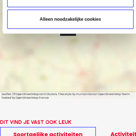
e
Alleen noodzakelijke cookies
Coda
Leaflet
|
© OpenStreetMap contributors, Tiles style by Humanitarian OpenStreetMap Team
hosted by OpenStreetMap France
Dit vind je vast ook leuk
Activitei
Soortgelijke activiteiten