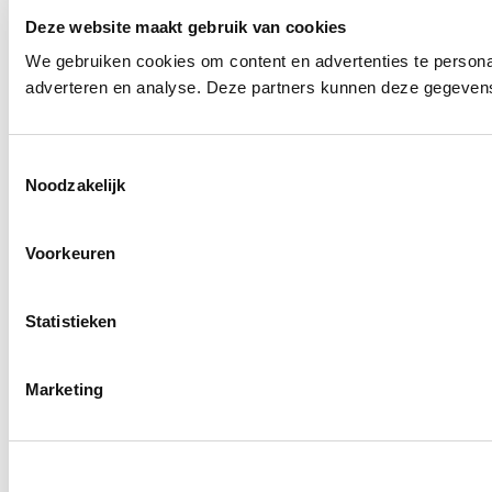
Deze website maakt gebruik van cookies
We gebruiken cookies om content en advertenties te personal
adverteren en analyse. Deze partners kunnen deze gegevens 
T
Noodzakelijk
o
e
s
Voorkeuren
t
e
m
Statistieken
m
i
Marketing
n
g
s
s