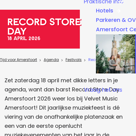
Praktische info
a
Hotels
g
Record Store
Parkeren & OV
e
Day
Amersfoort C
18 april 2026
Tijd voor Amersfoort
Agenda
Festivals
Record Store Day
Zet zaterdag 18 april met dikke letters in je
agenda, want dan barst Record Store Day
Vraag het ons
Amersfoort 2026 weer los bij Velvet Music
Amersfoort! Dit jaarlijkse muziekfeest is dé
viering van de onafhankelijke platenzaak en
een van de eerste openlucht
muziekevenementen van het jaar in de