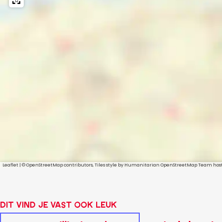
n
s
p
r
e
k
e
n
'
Leaflet
|
© OpenStreetMap contributors, Tiles style by Humanitarian OpenStreetMap Team ho
Dit vind je vast ook leuk