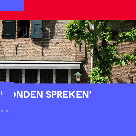
 konden spreken'
t
e uit