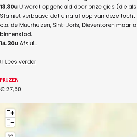
t
e
i
13.30u
U wordt opgehaald door onze gids (die als 
i
e
'
e
Sta niet verbaasd dat u na afloop van deze tocht
n
n
A
k
o.a. de Muurhuizen, Sint-Joris, Dieventoren maar
k
o
l
o
n
binnenstad.
n
d
s
d
14.30u
Afslui…
e
e
k
n
n
s
e
s
p
Lees verder
p
r
i
r
e
e
e
k
k
Prijzen
e
n
e
n
€ 27,50
n
'
k
'
o
n
+
d
−
e