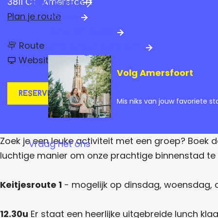
3811 CT
Amersfoort
Praktische info
a
n
Plan je route
Hotels
g
a
Parkeren & OV
e
n
a
Route
Amersfoort Centrum
a
v
a
r
Website
a
r
Volg Amersfoort
n
A
A
A
r
r
r
Reserveren
r
r
Mis niks van jouw favoriete st
a
r
a
n
n
a
g
g
e
n
e
m
Zoek je een leuke activiteit met een groep? Boek d
Vraag het ons
m
e
g
e
luchtige manier om onze prachtige binnenstad te 
n
n
e
t
t
'
m
'
A
Keitjesroute 1
- mogelijk op dinsdag, woensdag,
A
l
e
l
s
s
n
k
12.30u
Er staat een heerlijke uitgebreide lunch kl
k
e