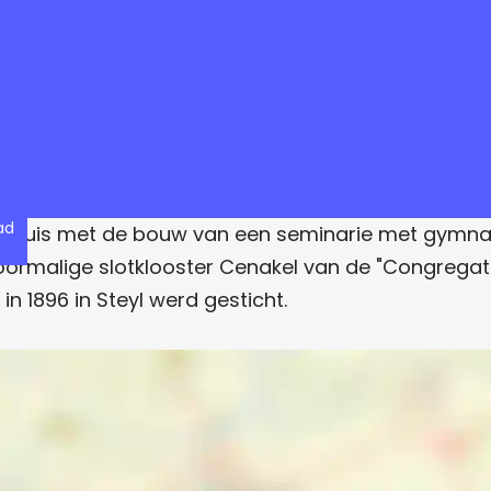
ad
siehuis met de bouw van een seminarie met gymnasi
voormalige slotklooster Cenakel van de "Congregat
n 1896 in Steyl werd gesticht.