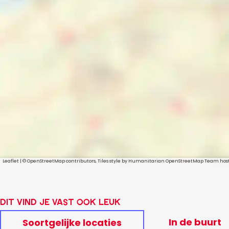
r
n
e
K
n
t
o
e
n
n
t
i
n
e
n
t
e
Leaflet
|
© OpenStreetMap contributors, Tiles style by Humanitarian OpenStreetMap Team ho
n
Dit vind je vast ook leuk
In de buurt
Soortgelijke locaties