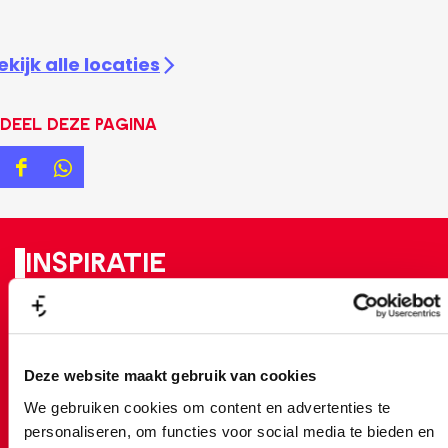
ekijk alle locaties
Deel deze pagina
D
D
e
e
e
e
Inspiratie
l
l
d
d
e
e
z
z
Deze website maakt gebruik van cookies
e
e
We gebruiken cookies om content en advertenties te
p
p
personaliseren, om functies voor social media te bieden en