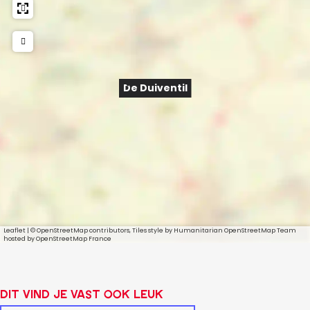
l
De Duiventil
Leaflet
|
© OpenStreetMap contributors, Tiles style by Humanitarian OpenStreetMap Team
hosted by OpenStreetMap France
Dit vind je vast ook leuk