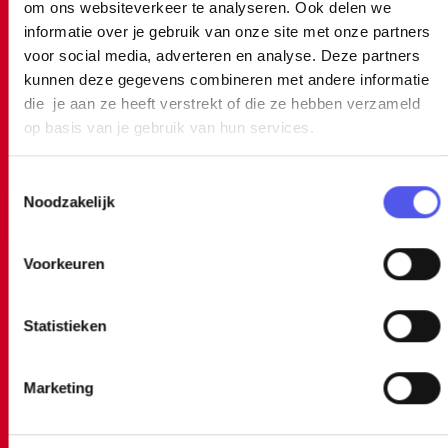
a
a
om ons websiteverkeer te analyseren. Ook delen we
g
g
informatie over je gebruik van onze site met onze partners
voor social media, adverteren en analyse. Deze partners
i
i
5x bijzonder overnachten
kunnen deze gegevens combineren met andere informatie
n
n
die je aan ze heeft verstrekt of die ze hebben verzameld
a
a
op basis van je gebruik van hun services.
5
o
o
O
MEER LEZEN
x
p
p
V
T
b
Noodzakelijk
o
F
W
E
i
e
a
h
R
j
s
Voorkeuren
c
a
5
t
z
e
t
X
e
o
m
Statistieken
b
s
B
n
m
o
A
I
d
i
Marketing
o
p
J
n
e
k
p
Z
g
r
Nederlandse cultuur in Amersfoort
s