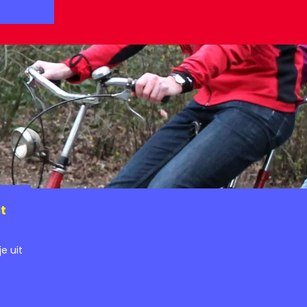
t
e uit