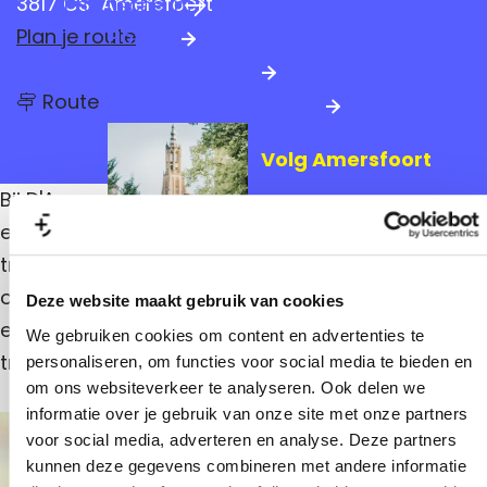
3817 CS
Amersfoort
Praktische info
a
n
Plan je route
Hotels
g
a
Parkeren & OV
e
n
a
Route
Amersfoort Centrum
a
a
r
r
Volg Amersfoort
D
D
'
'
Bij D'Amore Bruidssalon boetiek kun je rekenen op
A
Mis niks van jouw favoriete
m
A
een warm welkom en een diverse collectie
stad
o
m
trouwjurken voor de allerbeste prijs. In een
r
e
o
ongedwongen sfeer ga je samen met onze
Deze website maakt gebruik van cookies
B
Vraag het ons
r
r
ervaren stylistes op zoek naar de perfecte
We gebruiken cookies om content en advertenties te
u
e
trouwjurk.
personaliseren, om functies voor social media te bieden en
i
d
om ons websiteverkeer te analyseren. Ook delen we
B
s
informatie over je gebruik van onze site met onze partners
s
r
voor social media, adverteren en analyse. Deze partners
a
+
u
l
kunnen deze gegevens combineren met andere informatie
−
o