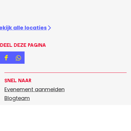
ekijk alle locaties
Deel deze pagina
D
D
e
e
e
e
Snel naar
l
l
Evenement aanmelden
d
d
Blogteam
e
e
UITagenda
z
z
Aanmelden Uitmagazine
e
e
Praktische informatie