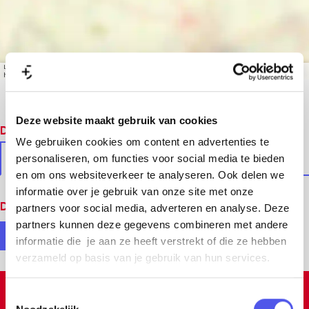
Leaflet
|
© OpenStreetMap contributors, Tiles style by Humanitarian OpenStreetMap Team
hosted by OpenStreetMap France
Deze website maakt gebruik van cookies
Dit vind je vast ook leuk
We gebruiken cookies om content en advertenties te
In de buurt
Soortgelijke locaties
personaliseren, om functies voor social media te bieden
en om ons websiteverkeer te analyseren. Ook delen we
informatie over je gebruik van onze site met onze
Deel deze pagina
partners voor social media, adverteren en analyse. Deze
partners kunnen deze gegevens combineren met andere
informatie die je aan ze heeft verstrekt of die ze hebben
D
D
verzameld op basis van je gebruik van hun services.
e
e
e
e
T
Inspiratie
l
l