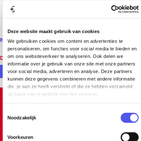
Deze website maakt gebruik van cookies
ekijk alle locaties
We gebruiken cookies om content en advertenties te
personaliseren, om functies voor social media te bieden en
om ons websiteverkeer te analyseren. Ook delen we
Deel deze pagina
informatie over je gebruik van onze site met onze partners
voor social media, adverteren en analyse. Deze partners
D
D
kunnen deze gegevens combineren met andere informatie
e
e
die je aan ze heeft verstrekt of die ze hebben verzameld
e
e
op basis van je gebruik van hun services.
Inspiratie
l
l
T
d
d
Noodzakelijk
o
e
e
e
z
z
s
Voorkeuren