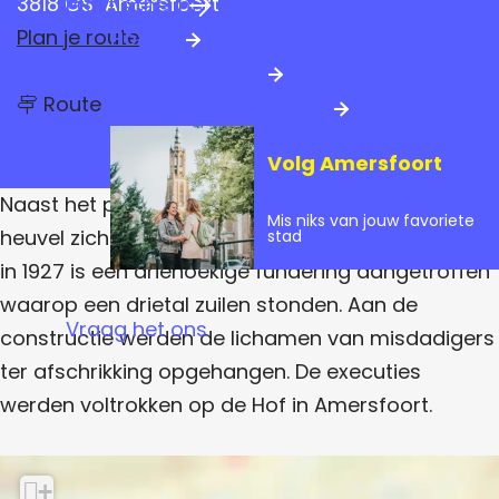
3818 GS
Amersfoort
Praktische info
a
n
Plan je route
Hotels
g
a
Parkeren & OV
e
n
a
Route
Amersfoort Centrum
a
a
r
r
Volg Amersfoort
G
G
a
a
Naast het parkeerterrein bij de watertoren is een
l
Mis niks van jouw favoriete
g
l
heuvel zichtbaar (47,6 m+NAP). Bij een opgraving
stad
e
g
in 1927 is een driehoekige fundering aangetroffen
n
b
e
waarop een drietal zuilen stonden. Aan de
e
Vraag het ons
r
n
constructie werden de lichamen van misdadigers
g
b
ter afschrikking opgehangen. De executies
e
werden voltrokken op de Hof in Amersfoort.
r
g
+