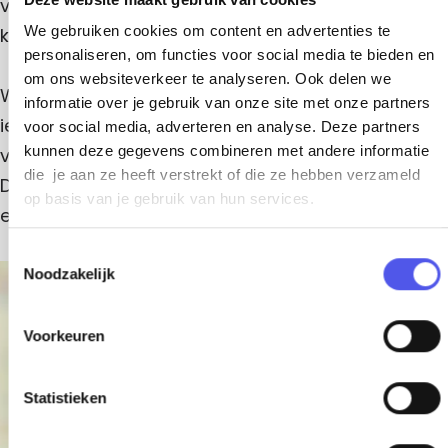
van anderen, dichtbij en zoveel mogelijk op eigen
We gebruiken cookies om content en advertenties te
kracht.
personaliseren, om functies voor social media te bieden en
om ons websiteverkeer te analyseren. Ook delen we
Wij geloven in een sociale samenleving, waarin
informatie over je gebruik van onze site met onze partners
iedereen meetelt en meedoet. Ieders welbevinden
voor social media, adverteren en analyse. Deze partners
kunnen deze gegevens combineren met andere informatie
vinden wij zinvol, van individu, tot groep als buurt.
die je aan ze heeft verstrekt of die ze hebben verzameld
Dat drijft ons om ons werk effectief, met warmte
op basis van je gebruik van hun services.
en oprechte aandacht te doen.
T
Noodzakelijk
o
+
e
−
s
Voorkeuren
t
e
m
Statistieken
m
i