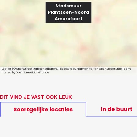
t
r
Stadsmuur
s
Plantsoen-Noord
P
o
Amersfoort
e
l
n
-
a
N
n
o
o
t
r
d
s
A
o
Leaflet
|
© OpenStreetMap contributors, Tiles style by Humanitarian OpenStreetMap Team
m
hosted by OpenStreetMap France
e
e
r
s
n
f
-
Dit vind je vast ook leuk
o
o
N
In de buurt
Soortgelijke locaties
r
t
o
o
r