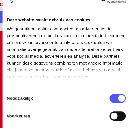
Deel deze pagina
D
D
Deze website maakt gebruik van cookies
e
e
We gebruiken cookies om content en advertenties te
personaliseren, om functies voor social media te bieden en
e
e
Inspiratie
om ons websiteverkeer te analyseren. Ook delen we
l
l
informatie over je gebruik van onze site met onze partners
d
d
voor social media, adverteren en analyse. Deze partners
e
e
kunnen deze gegevens combineren met andere informatie
die je aan ze heeft verstrekt of die ze hebben verzameld
z
z
op basis van je gebruik van hun services.
e
e
p
p
T
a
a
Noodzakelijk
o
g
g
e
s
i
i
Voorkeuren
5x bijzonder overnachten
t
n
n
e