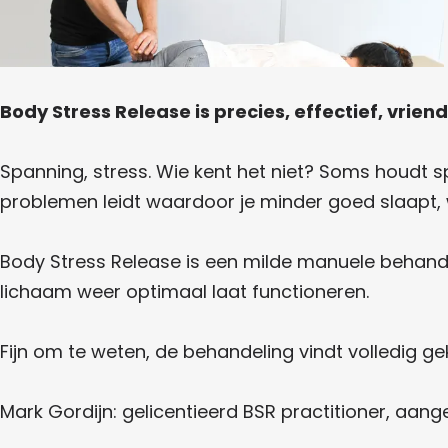
e
s
s
e
e
a
e
l
P
R
s
P
e
r
e
r
a
e
a
P
a
s
k
r
l
k
e
t
Body Stress Release is precies, effectief, vriend
a
t
P
i
e
k
i
r
j
t
j
a
a
k
i
Spanning, stress. Wie kent het niet? Soms houdt s
k
k
R
j
s
R
t
o
problemen leidt waardoor je minder goed slaapt, we
k
o
i
n
e
R
n
j
d
o
d
k
P
e
n
Body Stress Release is een milde manuele behand
e
R
v
d
r
v
o
l
lichaam weer optimaal laat functioneren.
e
l
n
e
a
v
e
d
i
l
i
e
k
e
Fijn om te weten, de behandeling vindt volledig g
v
i
t
l
e
i
i
Mark Gordijn: gelicentieerd BSR practitioner, aang
j