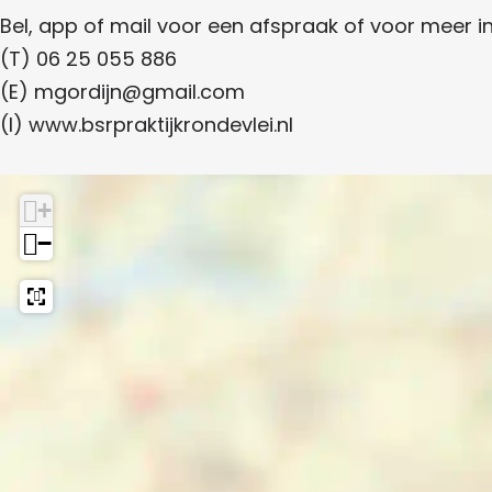
k
Bel, app of mail voor een afspraak of voor meer i
R
(T) 06 25 055 886
o
(E) mgordijn@gmail.com
n
(I) www.bsrpraktijkrondevlei.nl
d
e
v
+
l
−
e
i