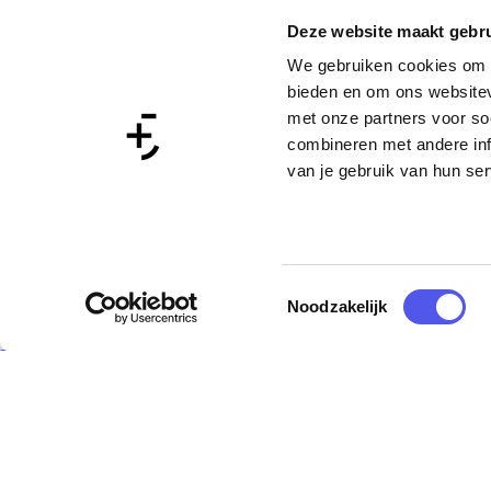
Deze website maakt gebru
We gebruiken cookies om c
bieden en om ons websitev
met onze partners voor so
combineren met andere inf
van je gebruik van hun ser
T
Noodzakelijk
o
e
ekijk alle locaties
s
t
Deel deze pagina
e
m
D
D
m