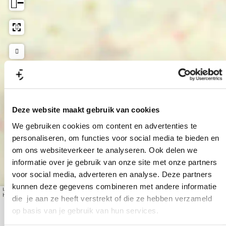
m
−
t
e
a
s
r
n
h
t
o
s
t
p
h
s
o
p
S
m
Smiley Moments
Smartshop
a
Deze website maakt gebruik van cookies
r
We gebruiken cookies om content en advertenties te
t
personaliseren, om functies voor social media te bieden en
s
om ons websiteverkeer te analyseren. Ook delen we
h
informatie over je gebruik van onze site met onze partners
o
voor social media, adverteren en analyse. Deze partners
kunnen deze gegevens combineren met andere informatie
p
Leaflet
|
© OpenStreetMap contributors, Tiles style by Humanitarian OpenStreetMap Team
hosted by OpenStreetMap France
die je aan ze heeft verstrekt of die ze hebben verzameld
op basis van je gebruik van hun services.