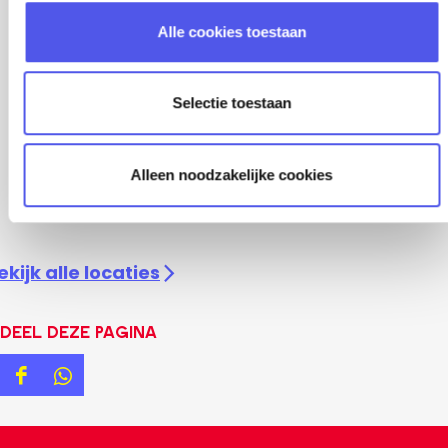
l
Alle cookies toestaan
e
c
t
Selectie toestaan
i
e
Alleen noodzakelijke cookies
ekijk alle locaties
Deel deze pagina
D
D
e
e