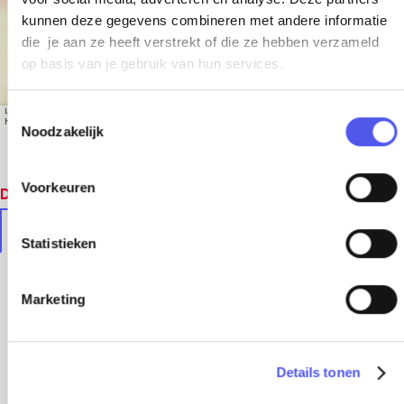
kunnen deze gegevens combineren met andere informatie
die je aan ze heeft verstrekt of die ze hebben verzameld
op basis van je gebruik van hun services.
T
Leaflet
|
© OpenStreetMap contributors, Tiles style by Humanitarian OpenStreetMap Team
hosted by OpenStreetMap France
Noodzakelijk
o
e
s
Voorkeuren
Dit vind je vast ook leuk
t
e
In de buurt
Soortgelijke locaties
m
Statistieken
m
i
Marketing
n
g
s
Details tonen
s
e