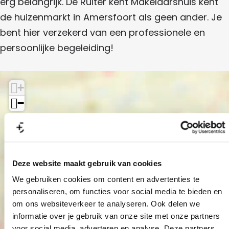
erg belangrijk. De Ruiter kent Makelaarshuis kent
a
k
r
a
a
r
e
s
de huizenmarkt in Amersfoort als geen ander. Je
a
s
l
h
k
r
h
a
bent hier verzekerd van een professionele en
u
s
u
a
e
i
h
persoonlijke begeleiding!
i
r
s
u
l
s
s
i
h
a
s
u
i
a
+
s
r
−
s
h
u
i
Deze website maakt gebruik van cookies
s
We gebruiken cookies om content en advertenties te
De Ruiter
personaliseren, om functies voor social media te bieden en
Makelaarshuis
om ons websiteverkeer te analyseren. Ook delen we
informatie over je gebruik van onze site met onze partners
voor social media, adverteren en analyse. Deze partners