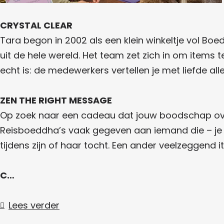
k
e
a
T
a
T
d
m
a
CRYSTAL CLEAR
a
d
T
r
Tara begon in 2002 als een klein winkeltje vol Boe
r
h
a
a
uit de hele wereld. Het team zet zich in om items t
a
a
r
B
echt is: de medewerkers vertellen je met liefde a
B
a
o
o
B
e
ZEN THE RIGHT MESSAGE
e
o
d
Op zoek naar een cadeau dat jouw boodschap over
d
e
d
Reisboeddha’s vaak gegeven aan iemand die – je r
d
d
h
tijdens zijn of haar tocht. Een ander veelzeggend 
h
d
a
a
h
C…
a
Lees verder