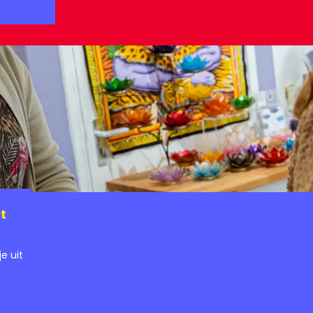
t
e uit