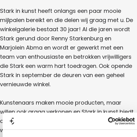
s
t
Stark in kunst heeft onlangs een paar mooie
mijlpalen bereikt en die delen wij graag met u. De
winkelgalerie bestaat 30 jaar! Al die jaren wordt
Stark gerund door Renny Starkenburg en
Marjolein Abma en wordt er gewerkt met een
team van enthousiaste en betrokken vrijwilligers
die Stark een warm hart toedragen. Ook opende
Stark in september de deuren van een geheel
vernieuwde winkel.
Kunstenaars maken mooie producten, maar
willen ook graag verkopen en Stark in kunst biedt
de toegepaste kunst een podium aan. De
winkelgalerie heeft zo een belangrijke functie voor