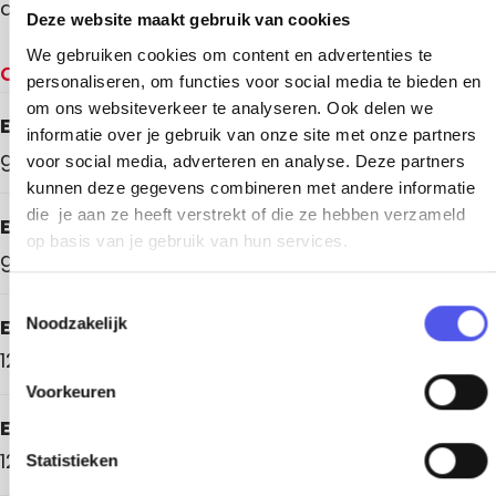
de kunstenaars in Amersfoort en omstreken.
Deze website maakt gebruik van cookies
We gebruiken cookies om content en advertenties te
Openingstijden
personaliseren, om functies voor social media te bieden en
om ons websiteverkeer te analyseren. Ook delen we
Elke maandag
informatie over je gebruik van onze site met onze partners
gesloten
voor social media, adverteren en analyse. Deze partners
kunnen deze gegevens combineren met andere informatie
die je aan ze heeft verstrekt of die ze hebben verzameld
Elke dinsdag
op basis van je gebruik van hun services.
gesloten
T
Elke woensdag
Noodzakelijk
o
e
12.00 - 17.00 uur
s
Voorkeuren
t
Elke donderdag
e
12.00 - 17.00 uur
m
Statistieken
m