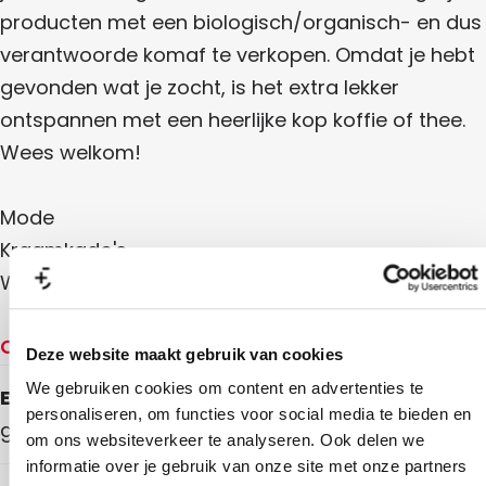
k
a
producten met een biologisch/organisch- en dus
B
m
verantwoorde komaf te verkopen. Omdat je hebt
o
B
gevonden wat je zocht, is het extra lekker
e
o
ontspannen met een heerlijke kop koffie of thee.
t
e
Wees welkom!
i
t
e
i
Mode
k
e
Kraamkado's
k
Woonaccessoires
Openingstijden
Deze website maakt gebruik van cookies
We gebruiken cookies om content en advertenties te
Elke maandag
personaliseren, om functies voor social media te bieden en
gesloten
om ons websiteverkeer te analyseren. Ook delen we
informatie over je gebruik van onze site met onze partners