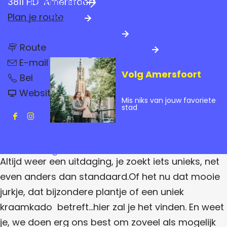
3811 HD
Amersfoort
Praktische info
a
n
Plan je route
Hotels
g
a
Parkeren & OV
e
n
a
Route
Amersfoort Centrum
a
n
a
r
E-mail
a
r
Volg Amersfoort
B
a
B
Bel
B
o
r
o
v
e
o
Website
B
e
a
Mis niks van jouw favoriete
t
o
t
n
e
stad
i
e
i
B
e
F
I
t
t
e
o
k
i
k
e
a
n
i
e
t
Vraag het ons
k
c
s
i
e
Altijd weer een uitdaging, je zoekt iets unieks, net
e
e
t
k
k
even anders dan standaard.Of het nu dat mooie
b
a
jurkje, dat bijzondere plantje of een uniek
o
g
kraamkado betreft...hier zal je het vinden. En weet
o
r
je, we doen erg ons best om zoveel als mogelijk