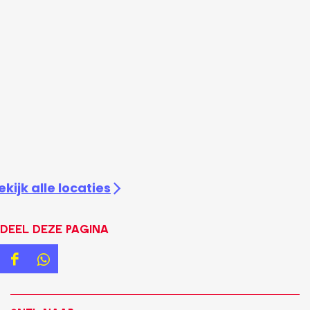
ekijk alle locaties
Deel deze pagina
D
D
e
e
e
e