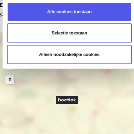
Elke zondag
l
Alle cookies toestaan
gesloten
e
c
t
Selectie toestaan
i
+
e
−
Alleen noodzakelijke cookies
Boetiek