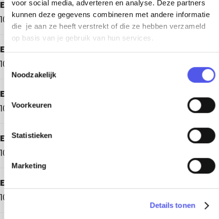
Elke dinsdag
voor social media, adverteren en analyse. Deze partners
kunnen deze gegevens combineren met andere informatie
10.00 - 17.30 uur
die je aan ze heeft verstrekt of die ze hebben verzameld
op basis van je gebruik van hun services.
Elke woensdag
10.00 - 17.30 uur
T
Noodzakelijk
o
e
Elke donderdag
s
Voorkeuren
10.00 - 17.30 uur
t
e
m
Statistieken
Elke vrijdag
m
10.00 - 17.30 uur
i
Marketing
n
Elke zaterdag
g
s
10.00 - 17.30 uur
Details tonen
s
e