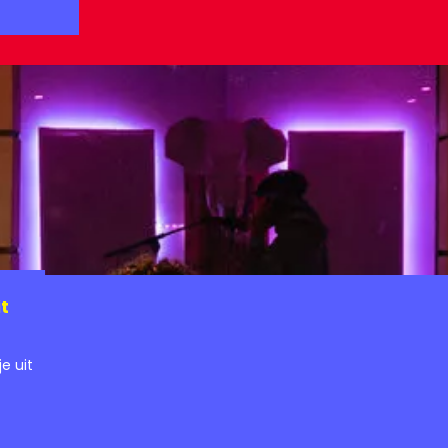
t
e uit