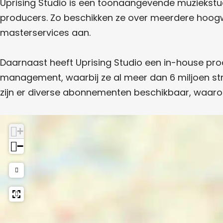
u
Uprising Studio is een toonaangevende muziekstud
o
d
producers. Zo beschikken ze over meerdere hoogwa
i
masterservices aan.
o
Daarnaast heeft Uprising Studio een in-house pro
management, waarbij ze al meer dan 6 miljoen str
zijn er diverse abonnementen beschikbaar, waaro
+
−