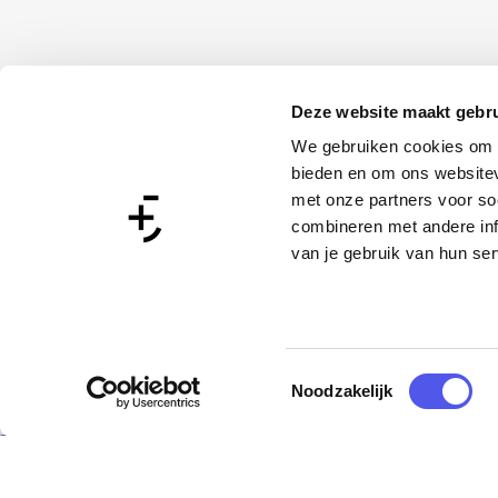
Deze website maakt gebru
We gebruiken cookies om c
bieden en om ons websitev
met onze partners voor so
combineren met andere inf
van je gebruik van hun ser
T
Noodzakelijk
o
e
ekijk alle locaties
s
t