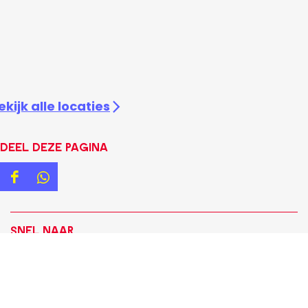
ekijk alle locaties
Deel deze pagina
D
D
e
e
e
e
Snel naar
l
l
Evenement aanmelden
d
d
Blogteam
e
e
UITagenda