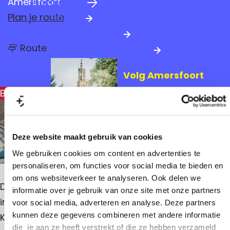
Amersfoort
Praktische info
a
n
Plan je route
Hotels
g
a
Parkeren & OV
e
n
a
Route
Amersfoort Centrum
a
a
r
r
Volg Amersfoort
T
T
r
Bekijk alle media
r
a
Mis niks van jouw favoriete
p
a
stad
-
p
M
e
Deze website maakt gebruik van cookies
-
e
Vraag het ons
We gebruiken cookies om content en advertenties te
t
M
p
personaliseren, om functies voor social media te bieden en
e
l
om ons websiteverkeer te analyseren. Ook delen we
e
e
Dit punt is een mooie locatie om te rusten en
informatie over je gebruik van onze site met onze partners
k
t
informatie te bespreken tijdens de werkwandeling
voor social media, adverteren en analyse. Deze partners
kunnen deze gegevens combineren met andere informatie
p
Kers&Berk.
die je aan ze heeft verstrekt of die ze hebben verzameld