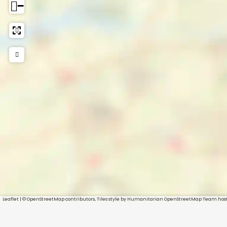
−
Leaflet
|
© OpenStreetMap contributors, Tiles style by Humanitarian OpenStreetMap Team ho