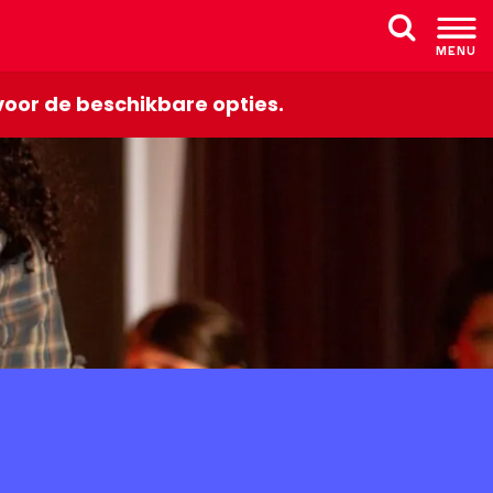
MENU
Z
o
oor de beschikbare opties.
e
k
e
n