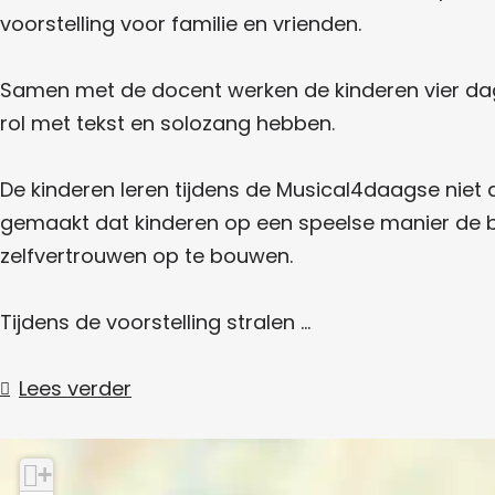
s
4
a
s
d
voorstelling voor familie en vrienden.
e
g
e
a
d
s
a
e
a
g
Samen met de docent werken de kinderen vier dage
s
a
e
rol met tekst en solozang hebben.
g
s
De kinderen leren tijdens de Musical4daagse niet
e
gemaakt dat kinderen op een speelse manier de b
zelfvertrouwen op te bouwen.
Tijdens de voorstelling stralen …
Lees verder
+