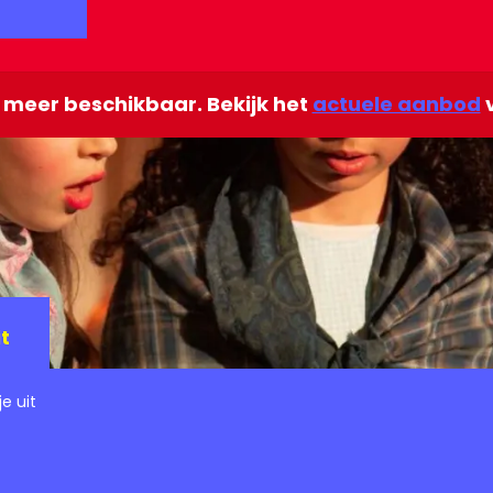
et meer beschikbaar. Bekijk het
actuele aanbod
v
t
e uit