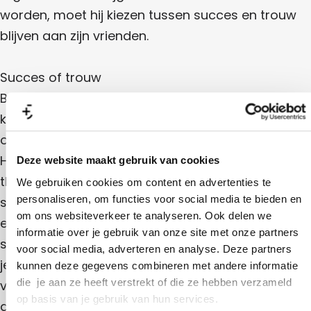
worden, moet hij kiezen tussen succes en trouw
blijven aan zijn vrienden.
Succes of trouw
Berlijn, begin jaren ’30. Terwijl show, theater en
kunst de stad laten bruisen, grijpt het fascisme
om zich heen. Als de ambitieuze acteur Hendrik
Höfgen van het nieuwe regime de kans krijgt om
Deze website maakt gebruik van cookies
theaterdirecteur te worden, schuift de grens
We gebruiken cookies om content en advertenties te
personaliseren, om functies voor social media te bieden en
steeds verder op: wanneer doe je gewoon je werk
om ons websiteverkeer te analyseren. Ook delen we
en wanneer werk je mee? Ga je mee met het
informatie over je gebruik van onze site met onze partners
systeem en pluk je daar de vruchten van? Of kom
voor social media, adverteren en analyse. Deze partners
je in verzet, ook als dat iets kost?
Mefisto
stelt die
kunnen deze gegevens combineren met andere informatie
die je aan ze heeft verstrekt of die ze hebben verzameld
vraag scherp en laat zien hoe actueel die nog
op basis van je gebruik van hun services.
altijd is.