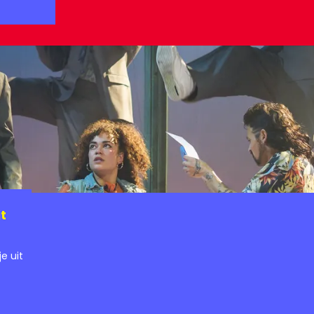
t
e uit