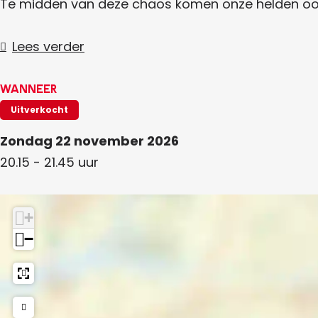
n
|
Te midden van deze chaos komen onze helden oog
l
t
i
F
n
t
l
Lees verder
i
n
Wanneer
t
Uitverkocht
Zondag 22 november 2026
20.15 - 21.45 uur
+
−