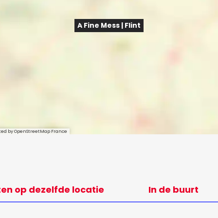
A Fine Mess | Flint
sted by OpenStreetMap France
ten op dezelfde locatie
In de buurt