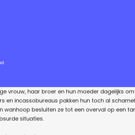
ad
onge vrouw, haar broer en hun moeder dagelijks o
rs en incassobureaus pakken hun toch al schamele b
n wanhoop besluiten ze tot een overval op een tank
bsurde situaties.