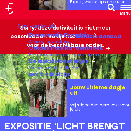
Expo's, workshops en meer
a
MENU
Z
a
G
Tips van locals
o
r
Sorry, deze activiteit is niet meer
a
Een avondje Eemplein
e
t
beschikbaar. Bekijk het
actuele aanbod
n
Alles op loopafstand
k
voor de beschikbare opties.
a
Ontdek Park Randenbroek
e
Het rijke verleden tussen de bomen
a
De leukste boetiekjes
n
r
Vol met unieke collecties
d
Bekijk alle blogs
e
Jouw ultieme dagje
h
uit
o
Wij stippelden hem vast voor
m
je uit
e
Expositie ‘Licht brengt
p