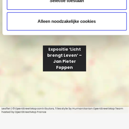
P
Selectie toestaan
−
i
i
e
e
Alleen noodzakelijke cookies
t
e
r
Expositie ‘Licht
F
brengt Leven’ –
o
Jan Pieter
Foppen
p
p
e
n
Leaflet
|
© OpenStreetMap contributors, Tiles style by Humanitarian OpenStreetMap Team
hosted by OpenStreetMap France