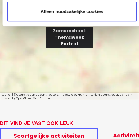
Alleen noodzakelijke cookies
Zomerschool:
Themaweek
Portret
Leaflet
|
© OpenStreetMap contributors, Tiles style by Humanitarian OpenStreetMap Team
hosted by OpenStreetMap France
Dit vind je vast ook leuk
Activitei
Soortgelijke activiteiten