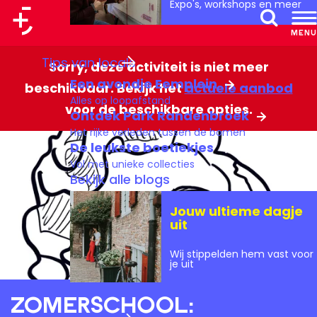
Expo's, workshops en meer
a
MENU
Z
a
G
Tips van locals
o
r
Sorry, deze activiteit is niet meer
a
Een avondje Eemplein
e
t
beschikbaar. Bekijk het
actuele aanbod
n
Alles op loopafstand
k
voor de beschikbare opties.
a
Ontdek Park Randenbroek
e
Het rijke verleden tussen de bomen
a
De leukste boetiekjes
n
r
Vol met unieke collecties
d
Bekijk alle blogs
e
Jouw ultieme dagje
h
uit
o
Wij stippelden hem vast voor
m
je uit
e
Zomerschool:
p