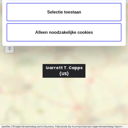
t
+
Selectie toestaan
i
−
e
Alleen noodzakelijke cookies
Garrett T. Capps
(US)
Leaflet
|
© OpenStreetMap contributors, Tiles style by Humanitarian OpenStreetMap Team