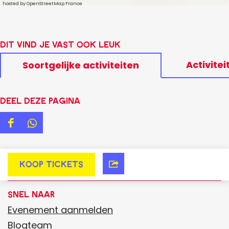
hosted by OpenStreetMap France
Dit vind je vast ook leuk
Activitei
Soortgelijke activiteiten
Deel deze pagina
D
D
e
e
e
e
Koop tickets
V
l
l
i
d
d
Snel naar
s
e
e
Evenement aanmelden
i
z
z
Blogteam