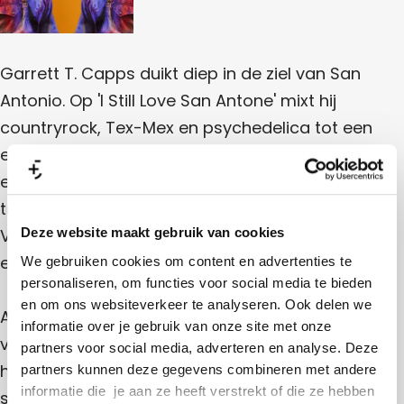
)
C
U
s
S
(
a
)
U
p
S
Garrett T. Capps duikt diep in de ziel van San
)
p
Antonio. Op 'I Still Love San Antone' mixt hij
s
countryrock, Tex-Mex en psychedelica tot een
(
eigenzinnige en kleurrijke sound. Wat begint als
U
een ode aan zijn stad, groeit uit tot een muzikale
S
trip vol bijzondere verhalen en lokale legendes.
)
Van 'Breakfast Tacos w/ Satan' tot 'Yanaguana'
Deze website maakt gebruik van cookies
en 'S.O.S. H.E.B.': speels, scherp en met karakter.
We gebruiken cookies om content en advertenties te
personaliseren, om functies voor social media te bieden
en om ons websiteverkeer te analyseren. Ook delen we
Als vervolg op 'I Love San Antone' en in het
informatie over je gebruik van onze site met onze
verlengde van 'Life is Strange' laat Capps horen
partners voor social media, adverteren en analyse. Deze
hoe traditie en experiment samenkomen. Met
partners kunnen deze gegevens combineren met andere
informatie die je aan ze heeft verstrekt of die ze hebben
songs als 'Bongo Joe', 'Fiesta Eterno' en 'Sorry