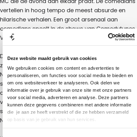
MC die de avond aan elkaar praat. De comedians
s
d
m
n
C
y
vertellen in hoog tempo de meest absurde en
e
o
n
e
d
m
hilarische verhalen. Een groot arsenaal aan
i
y
e
s
g
n
comedians speelt in de shows van Comedytunes.
d
h
i
C
y
t
Van bekende namen tot opkomende talenten.
g
n
o
h
i
t
g
m
De stand-up comedy shows van Comedytunes
h
Deze website maakt gebruik van cookies
e
t
zijn zeer populair met twintig vaste locaties in
We gebruiken cookies om content en advertenties te
d
Nederland. De regelmatig terugkerende line-up
personaliseren, om functies voor social media te bieden en
y
shows met verschillende comedians, de
om ons websiteverkeer te analyseren. Ook delen we
n
informatie over je gebruik van onze site met onze partners
aanstekelijke en herkenbare huisstijl en de lekkere
i
voor social media, adverteren en analyse. Deze partners
volle zalen. Comedytunes is met ruim honderd
kunnen deze gegevens combineren met andere informatie
g
shows per jaar een begrip geworden in de
die je aan ze heeft verstrekt of die ze hebben verzameld
h
Nederlandse theaters en poppodia.
op basis van je gebruik van hun services.
t
T