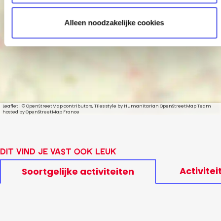
e
Comedytunes
Comedynight
Alleen noodzakelijke cookies
Leaflet
|
© OpenStreetMap contributors, Tiles style by Humanitarian OpenStreetMap Team
hosted by OpenStreetMap France
Dit vind je vast ook leuk
Activitei
Soortgelijke activiteiten