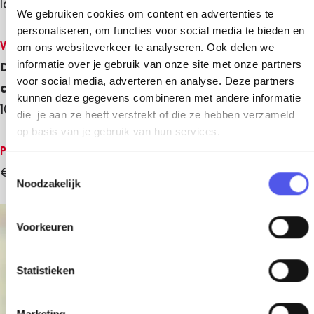
2
laten zien.
We gebruiken cookies om content en advertenties te
0
personaliseren, om functies voor social media te bieden en
2
Wanneer
om ons websiteverkeer te analyseren. Ook delen we
6
informatie over je gebruik van onze site met onze partners
Dagelijks vanaf 20 augustus 2026 t/m 22
voor social media, adverteren en analyse. Deze partners
augustus 2026
kunnen deze gegevens combineren met andere informatie
10.00 - 23.00 uur
die je aan ze heeft verstrekt of die ze hebben verzameld
op basis van je gebruik van hun services.
Prijzen
€ 11,00
T
Noodzakelijk
o
e
s
+
Voorkeuren
t
−
e
m
Statistieken
m
i
Marketing