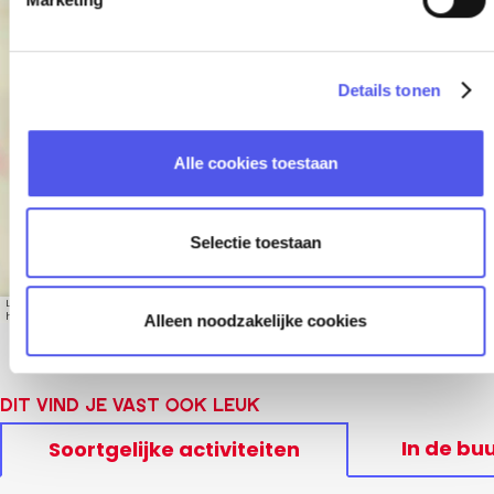
n
g
s
Superball 2026
Details tonen
s
e
l
Alle cookies toestaan
e
c
t
Selectie toestaan
i
e
Leaflet
|
© OpenStreetMap contributors, Tiles style by Humanitarian OpenStreetMap Team
hosted by OpenStreetMap France
Alleen noodzakelijke cookies
Dit vind je vast ook leuk
In de bu
Soortgelijke activiteiten