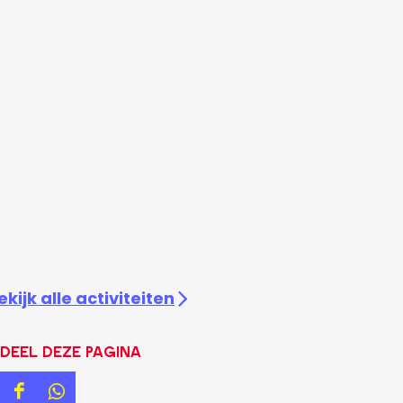
ekijk alle activiteiten
Deel deze pagina
D
D