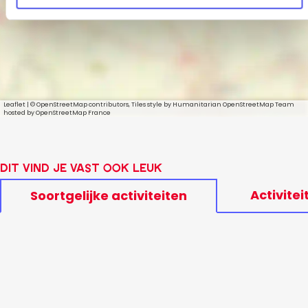
Leaflet
|
© OpenStreetMap contributors, Tiles style by Humanitarian OpenStreetMap Team
hosted by OpenStreetMap France
Dit vind je vast ook leuk
Activitei
Soortgelijke activiteiten