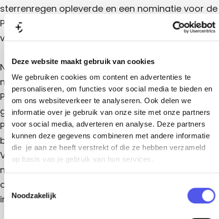
j
l
j
o
o
sterrenregen opleverde en een nominatie voor de
k
i
k
n
s
j
o
Poelifinario, de cabaretprijs voor de beste
s
l
(
k
(
i
t
n
voorstelling van het jaar.
s
t
j
r
(
r
k
l
y
t
y
s
Deze website maakt gebruik van cookies
-
r
i
Nu heeft ‘ie de smaak te pakken en is hij terug
-
(
o
y
o
t
We gebruiken cookies om content en advertenties te
u
j
met try-outs van zijn nieuwe voorstelling Niks
-
u
r
t
personaliseren, om functies voor social media te bieden en
o
t
y
k
Persoonlijks. Alex is namelijk klaar met dat softe
)
u
om ons websiteverkeer te analyseren. Ook delen we
)
-
|
t
s
gedoe. Hij neemt geen blad meer voor de mond.
|
o
informatie over je gebruik van onze site met onze partners
I
)
I
u
C
(
voor social media, adverteren en analyse. Deze partners
Pakt de ruimte. Spaart niemand. Maar wil zich wel
|
C
t
O
I
kunnen deze gegevens combineren met andere informatie
O
)
t
bij voorbaat even excuseren.
O
C
O
|
die je aan ze heeft verstrekt of die ze hebben verzameld
N
O
r
Vlijmscherpe grappen, persoonlijke verhalen en
N
I
op basis van je gebruik van hun services.
O
C
y
meeslepende gitaarliedjes komen in hoog tempo
N
O
O
-
op je af. Verwacht een hilarische avond met diepe
T
N
Noodzakelijk
o
inzichten.
o
e
u