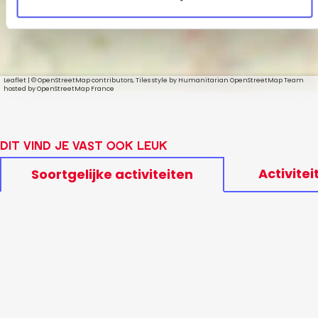
Leaflet
|
© OpenStreetMap contributors, Tiles style by Humanitarian OpenStreetMap Team
hosted by OpenStreetMap France
Dit vind je vast ook leuk
Activitei
Soortgelijke activiteiten