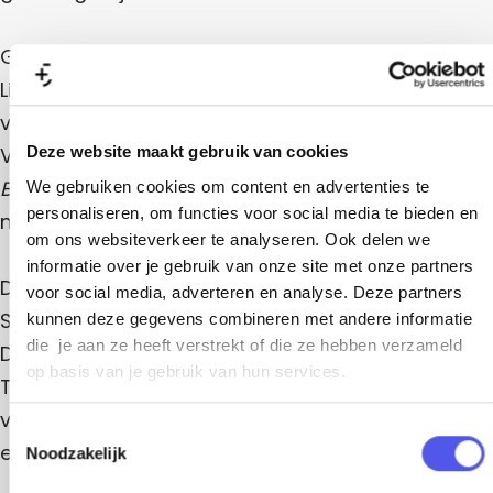
Grote vragen, kleine momenten
Liefde, ouderschap, succes, vriendschap en
verbinding lopen al jaren door zijn muziek heen.
Van
Treur Niet (Ode Aan Het Leven)
tot
La Vie Est
Deze website maakt gebruik van cookies
Belle
en
De Zon Op
: steeds keert de zoektocht
We gebruiken cookies om content en advertenties te
personaliseren, om functies voor social media te bieden en
naar geluk en zingeving terug.
om ons websiteverkeer te analyseren. Ook delen we
informatie over je gebruik van onze site met onze partners
Dicht op de muziek
voor social media, adverteren en analyse. Deze partners
Samen met gitarist René van Mierlo speelt Diggy
kunnen deze gegevens combineren met andere informatie
die je aan ze heeft verstrekt of die ze hebben verzameld
Dex zijn songs in een kleine en intieme setting.
op basis van je gebruik van hun services.
Tussen de muziek door ontstaat ruimte voor
verhalen, herinneringen en vragen waar niet altijd
T
een vast antwoord op bestaat.
Noodzakelijk
o
e