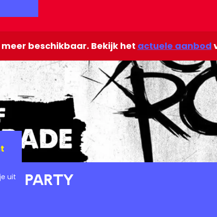
et meer beschikbaar. Bekijk het
actuele aanbod
v
t
an Party
e uit