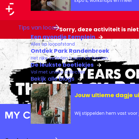
Expo's, workshops en meer
a
a
G
Tips van locals
r
Sorry, deze activiteit is ni
a
Een avondje Eemplein
t
n
Alles op loopafstand
a
Ontdek Park Randenbroek
Het rijke verleden tussen de bomen
a
De leukste boetiekjes
r
Vol met unieke collecties
d
Bekijk alle blogs
e
Jouw ultieme dagje ui
h
o
My Chemical Romance F
Wij stippelden hem vast voor j
m
e
p