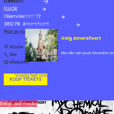
Contact
Praktische info
a
FLUOR
Hotels
g
Oliemolenhof 22
Parkeren & OV
e
3812 PB
Amersfoort
Amersfoort Centrum
n
Plan je route
Volg Amersfoort
a
n
a
Route
a
M
Mis niks van jouw favoriete st
a
r
Bel
y
r
v
C
M
Website
M
a
h
y
n
y
e
C
M
Vraag het ons
m
h
C
y
Koop tickets
i
e
C
c
h
m
h
a
i
e
e
l
c
m
R
a
m
i
o
Bekijk alle media
l
c
m
i
R
a
a
o